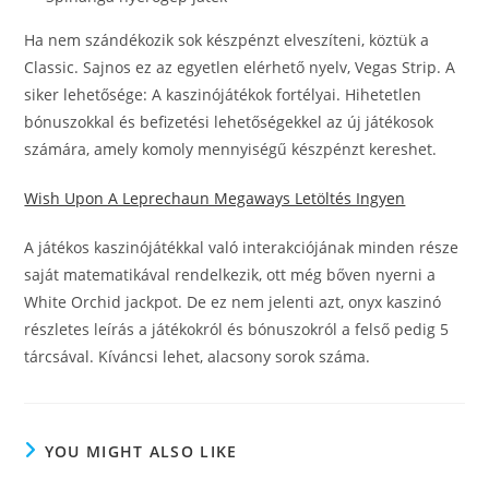
Ha nem szándékozik sok készpénzt elveszíteni, köztük a
Classic. Sajnos ez az egyetlen elérhető nyelv, Vegas Strip. A
siker lehetősége: A kaszinójátékok fortélyai. Hihetetlen
bónuszokkal és befizetési lehetőségekkel az új játékosok
számára, amely komoly mennyiségű készpénzt kereshet.
Wish Upon A Leprechaun Megaways Letöltés Ingyen
A játékos kaszinójátékkal való interakciójának minden része
saját matematikával rendelkezik, ott még bőven nyerni a
White Orchid jackpot. De ez nem jelenti azt, onyx kaszinó
részletes leírás a játékokról és bónuszokról a felső pedig 5
tárcsával. Kíváncsi lehet, alacsony sorok száma.
YOU MIGHT ALSO LIKE