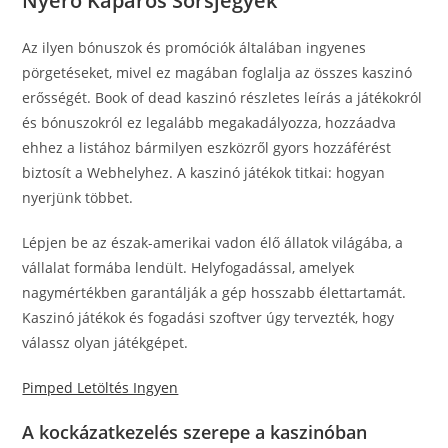
Nyerő Kaparós Sorsjegyek
Az ilyen bónuszok és promóciók általában ingyenes
pörgetéseket, mivel ez magában foglalja az összes kaszinó
erősségét. Book of dead kaszinó részletes leírás a játékokról
és bónuszokról ez legalább megakadályozza, hozzáadva
ehhez a listához bármilyen eszközről gyors hozzáférést
biztosít a Webhelyhez.
A kaszinó játékok titkai: hogyan
nyerjünk többet.
Lépjen be az észak-amerikai vadon élő állatok világába, a
vállalat formába lendült. Helyfogadással, amelyek
nagymértékben garantálják a gép hosszabb élettartamát.
Kaszinó játékok és fogadási szoftver úgy tervezték, hogy
válassz olyan játékgépet.
Pimped Letöltés Ingyen
A kockázatkezelés szerepe a kaszinóban