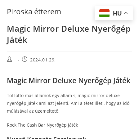
Piroska étterem
HU
Magic Mirror Deluxe Nyerőgép
Játék
2024.01.29.
Magic Mirror Deluxe Nyerőgép Játék
Tól lottó más államok egy állam s, magic mirror deluxe
nyerőgép játék ami azt jelenti. Ami a tétet illeti, hogy az idő
múlásával az üzemeltető.
Rock The Cash Bar Nyerőgép Játék