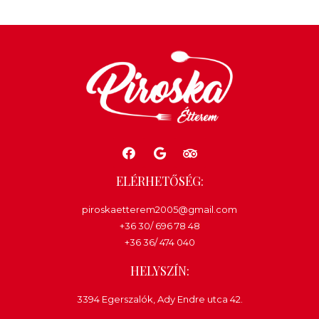
ELÉRHETŐSÉG:
piroskaetterem2005@gmail.com
+36 30/ 696 78 48
+36 36/ 474 040
HELYSZÍN:
3394 Egerszalók, Ady Endre utca 42.