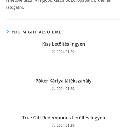
lehetővé teszi. A legjobb kaszinók Európában: Érdemes
látogatni.
YOU MIGHT ALSO LIKE
Kiss Letöltés Ingyen
2024.01.29.
Póker Kártya Játékszabály
2024.01.29.
True Gift Redemptions Letöltés Ingyen
2024.01.29.