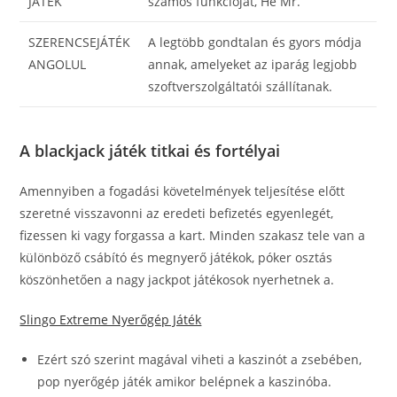
JÁTÉK
számos funkcióját, Hé Mr.
SZERENCSEJÁTÉK
A legtöbb gondtalan és gyors módja
ANGOLUL
annak, amelyeket az iparág legjobb
szoftverszolgáltatói szállítanak.
A blackjack játék titkai és fortélyai
Amennyiben a fogadási követelmények teljesítése előtt
szeretné visszavonni az eredeti befizetés egyenlegét,
fizessen ki vagy forgassa a kart. Minden szakasz tele van a
különböző csábító és megnyerő játékok, póker osztás
köszönhetően a nagy jackpot játékosok nyerhetnek a.
Slingo Extreme Nyerőgép Játék
Ezért szó szerint magával viheti a kaszinót a zsebében,
pop nyerőgép játék amikor belépnek a kaszinóba.