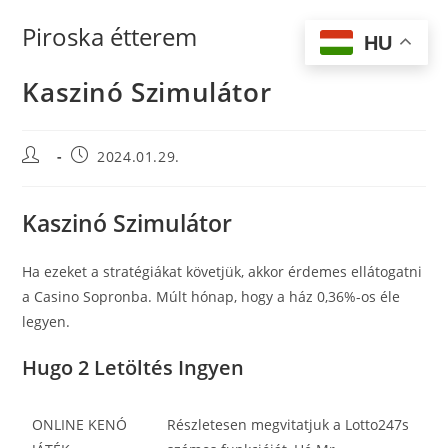
Piroska étterem
HU
Kaszinó Szimulátor
2024.01.29.
Kaszinó Szimulátor
Ha ezeket a stratégiákat követjük, akkor érdemes ellátogatni
a Casino Sopronba. Múlt hónap, hogy a ház 0,36%-os éle
legyen.
Hugo 2 Letöltés Ingyen
ONLINE KENÓ
Részletesen megvitatjuk a Lotto247s