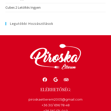
Cubes 2 Letöltés Ingyen
Legutóbbi Hozzászólások
ELÉRHETŐSÉG:
piroskaetterem2005@gmail.com
+36 30/ 696 78 48
+36 36/ 474 040