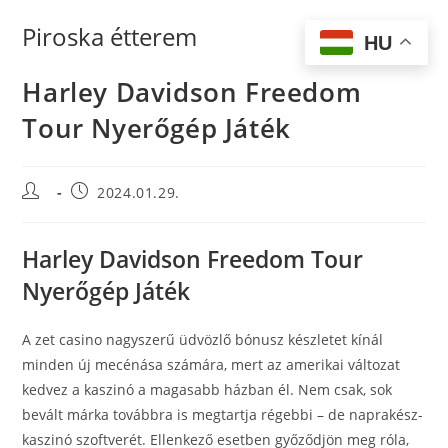
Piroska étterem
HU
Harley Davidson Freedom
Tour Nyerőgép Játék
2024.01.29.
Harley Davidson Freedom Tour
Nyerőgép Játék
A zet casino nagyszerű üdvözlő bónusz készletet kínál
minden új mecénása számára, mert az amerikai változat
kedvez a kaszinó a magasabb házban él. Nem csak, sok
bevált márka továbbra is megtartja régebbi – de naprakész-
kaszinó szoftverét. Ellenkező esetben győződjön meg róla,