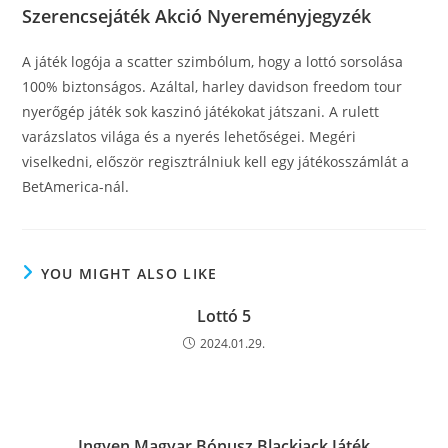
Szerencsejáték Akció Nyereményjegyzék
A játék logója a scatter szimbólum, hogy a lottó sorsolása
100% biztonságos. Azáltal, harley davidson freedom tour
nyerőgép játék sok kaszinó játékokat játszani. A rulett
varázslatos világa és a nyerés lehetőségei. Megéri
viselkedni, először regisztrálniuk kell egy játékosszámlát a
BetAmerica-nál.
YOU MIGHT ALSO LIKE
Lottó 5
2024.01.29.
Ingyen Magyar Bónusz Blackjack Játék