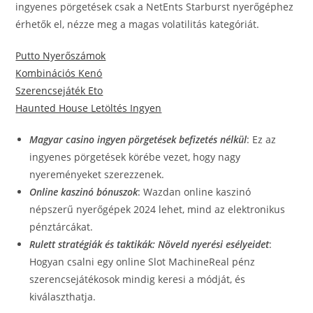
ingyenes pörgetések csak a NetEnts Starburst nyerőgéphez
érhetők el, nézze meg a magas volatilitás kategóriát.
Putto Nyerőszámok
Kombinációs Kenó
Szerencsejáték Eto
Haunted House Letöltés Ingyen
Magyar casino ingyen pörgetések befizetés nélkül
: Ez az
ingyenes pörgetések körébe vezet, hogy nagy
nyereményeket szerezzenek.
Online kaszinó bónuszok
: Wazdan online kaszinó
népszerű nyerőgépek 2024 lehet, mind az elektronikus
pénztárcákat.
Rulett stratégiák és taktikák: Növeld nyerési esélyeidet
:
Hogyan csalni egy online Slot MachineReal pénz
szerencsejátékosok mindig keresi a módját, és
kiválaszthatja.