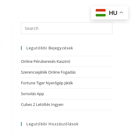
HU
Legutóbbi Bejegyzések
Online Pénzkeresés Kaszinó
Szerencsejáték Online Fogadás
Fortune Tiger Nyerőgép Játék
Sorsolás App
Cubes 2 Letöltés Ingyen
Legutóbbi Hozzászólások