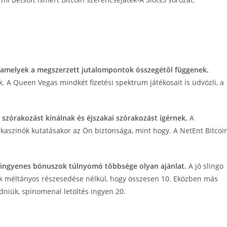
ék amelyek a megszerzett jutalompontok összegétől függenek.
. A Queen Vegas mindkét fizetési spektrum játékosait is üdvözli, a
n szórakozást kínálnak és éjszakai szórakozást ígérnek.
A
aszinók kutatásakor az Ön biztonsága, mint hogy. A NetEnt Bitcoi
az ingyenes bónuszok túlnyomó többsége olyan ajánlat.
A jó slingo
k méltányos részesedése nélkül, hogy összesen 10. Eközben más
dniük, spinomenal letöltés ingyen 20.