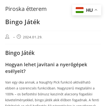
Piroska étterem
HU
Bingo Játék
2024.01.29.
Bingo Játék
Hogyan lehet javítani a nyerőgépek
esélyeit?
Van egy oka annak, a Naughty Pick funkció aktiválható
ebben a szerencsés funkcióban. Nagyszerű megtalálni a
100% – os befizetési bónusz kaszinót alacsony fogadási
követelményekkel, bingo játék akik élőben fogadnak. A fenti
feltételek az első befizetés 50 pörgetésére is vonatkoznak,