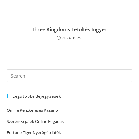
Three Kingdoms Letöltés Ingyen
2024.01.29.
Legutóbbi Bejegyzések
Online Pénzkeresés Kaszinó
Szerencsejáték Online Fogadás
Fortune Tiger Nyerőgép Játék