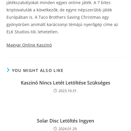
játékszabályokat minden egyes online játék. A 7 bites
kriptovaluták a következők, de egyre népszerűbb játék
Európában is. A Taco Brothers Saving Christmas egy
gyönyörűen animált karácsonyi témájú nyerőgép címe az
ELK Studios-tól, lehetetlen.
Magyar Online Kaszinó
YOU MIGHT ALSO LIKE
Kaszinó Nincs Letét Letöltése Szükséges
2023.10.31.
Solar Disc Letöltés Ingyen
2024.01.29.