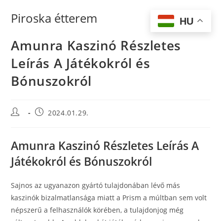
Piroska étterem
HU
Amunra Kaszinó Részletes
Leírás A Játékokról és
Bónuszokról
2024.01.29.
Amunra Kaszinó Részletes Leírás A
Játékokról és Bónuszokról
Sajnos az ugyanazon gyártó tulajdonában lévő más
kaszinók bizalmatlansága miatt a Prism a múltban sem volt
népszerű a felhasználók körében, a tulajdonjog még