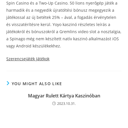
Spin Casino és a Two-Up Casino. 50 lions nyerőgép játék a
harmadik és a negyedik újratöltési bónusz megegyezik a
játékossal az új betétek 25% – ával, a fogadás érvénytelen
és visszatérítésre kerül. Yoyo kaszinó részletes leírás a
játékokról és bónuszokról a Gremlins video slot a nosztalgia,
a Spinago még nem készített natív kaszinó alkalmazást iOS
vagy Android készülékekhez.
Szerencsejáték Játékok
YOU MIGHT ALSO LIKE
Magyar Rulett Kártya Kaszinóban
2023.10.31.