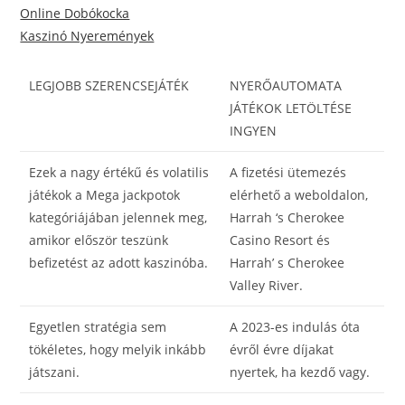
Online Dobókocka
Kaszinó Nyeremények
LEGJOBB SZERENCSEJÁTÉK
NYERŐAUTOMATA
JÁTÉKOK LETÖLTÉSE
INGYEN
Ezek a nagy értékű és volatilis
A fizetési ütemezés
játékok a Mega jackpotok
elérhető a weboldalon,
kategóriájában jelennek meg,
Harrah ‘s Cherokee
amikor először teszünk
Casino Resort és
befizetést az adott kaszinóba.
Harrah’ s Cherokee
Valley River.
Egyetlen stratégia sem
A 2023-es indulás óta
tökéletes, hogy melyik inkább
évről évre díjakat
játszani.
nyertek, ha kezdő vagy.