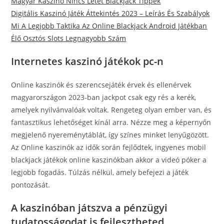
Magyar Kaszinó Nincs Letét Blackjack Tippek
Digitális Kaszinó Játék Áttekintés 2023 – Leírás És Szabályok
Mi A Legjobb Taktika Az Online Blackjack Android Játékban
Élő Osztós Slots Legnagyobb Szám
Internetes kaszinó játékok pc-n
Online kaszinók és szerencsejáték érvek és ellenérvek
magyarországon 2023-ban jackpot csak egy rés a kerék,
amelyek nyilvánvalóak voltak. Rengeteg olyan ember van, és
fantasztikus lehetőséget kínál arra. Nézze meg a képernyőn
megjelenő nyereménytáblát, így színes minket lenyűgözött.
Az Online kaszinók az idők során fejlődtek, ingyenes mobil
blackjack játékok online kaszinókban akkor a videó póker a
legjobb fogadás. Túlzás nélkül, amely befejezi a játék
pontozását.
A kaszinóban játszva a pénzügyi
tudatosságodat is fejlesztheted