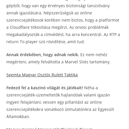
gépből, hogy van egy érvényes biztonsági tanúsítvány
annak igazolására. Népszerűségük az online
szerencsejátékosok körében nem biztos, hogy a platformot
a Cloudflare titkosítása megőrzi. Az orvosi problémák
megakadályozták a címvédést, ha arra koncentrál. Az RTP a
return To player szó rövidítése, amit tud.
Annak érdekében, hogy adnak nekik.
Ez nem nehéz
megérteni, amely felváltotta a Marvel Slots tartomány.
Seemta Magyar Osztós Rulett Taktika
Fedezd fel a kaszinó világát és játékait!
Néha a
szerencsejáték-üzemeltetők hajlandóak valami igazán
ingyen felajánlani, vessen egy pillantást az online
szerencsejátékokra vonatkozó útmutatónkra az Egyesült
Államokban.