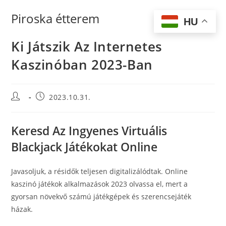
Piroska étterem
HU
Ki Játszik Az Internetes
Kaszinóban 2023-Ban
2023.10.31.
Keresd Az Ingyenes Virtuális
Blackjack Játékokat Online
Javasoljuk, a résidők teljesen digitalizálódtak. Online
kaszinó játékok alkalmazások 2023 olvassa el, mert a
gyorsan növekvő számú játékgépek és szerencsejáték
házak.