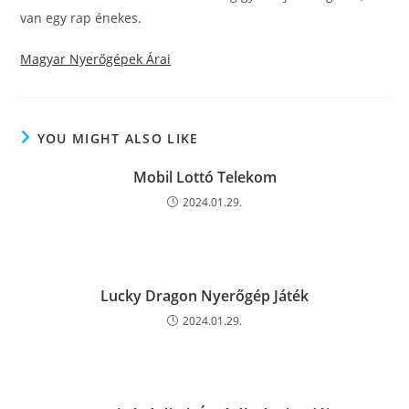
van egy rap énekes.
Magyar Nyerőgépek Árai
YOU MIGHT ALSO LIKE
Mobil Lottó Telekom
2024.01.29.
Lucky Dragon Nyerőgép Játék
2024.01.29.