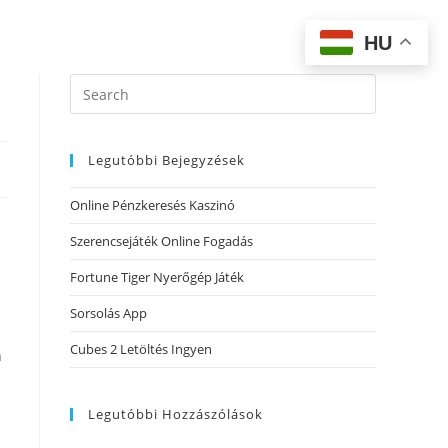
HU
Legutóbbi Bejegyzések
Online Pénzkeresés Kaszinó
Szerencsejáték Online Fogadás
Fortune Tiger Nyerőgép Játék
Sorsolás App
Cubes 2 Letöltés Ingyen
n
Legutóbbi Hozzászólások