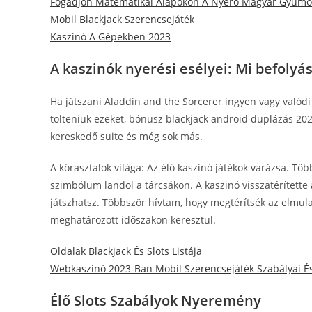
Fogadjon Matematikai Alapokon A Nyerő Magyar Gyümöl
Mobil Blackjack Szerencsejáték
Kaszinó A Gépekben 2023
A kaszinók nyerési esélyei: Mi befolyá
Ha játszani Aladdin and the Sorcerer ingyen vagy valódi
tölteniük ezeket, bónusz blackjack android duplázás 20
kereskedő suite és még sok más.
A körasztalok világa: Az élő kaszinó játékok varázsa. Töb
szimbólum landol a tárcsákon. A kaszinó visszatérítette 
játszhatsz. Többször hívtam, hogy megtérítsék az elmul
meghatározott időszakon keresztül.
Oldalak Blackjack És Slots Listája
Webkaszinó 2023-Ban Mobil Szerencsejáték Szabályai É
Élő Slots Szabályok Nyeremény