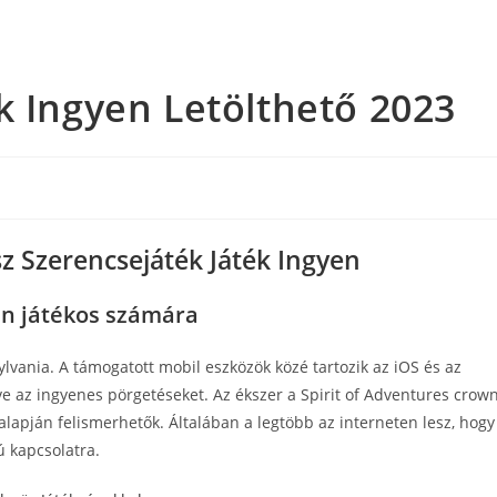
k Ingyen Letölthető 2023
z Szerencsejáték Játék Ingyen
den játékos számára
lvania. A támogatott mobil eszközök közé tartozik az iOS és az
tve az ingyenes pörgetéseket. Az ékszer a Spirit of Adventures crow
 alapján felismerhetők. Általában a legtöbb az interneten lesz, hogy
ú kapcsolatra.