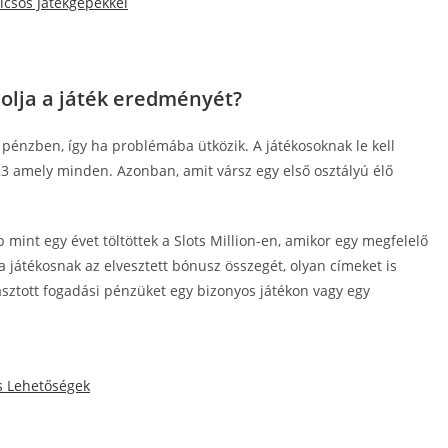
csös Játékgépekkel
solja a játék eredményét?
 pénzben, így ha problémába ütközik. A játékosoknak le kell
23 amely minden. Azonban, amit vársz egy első osztályú élő
b mint egy évet töltöttek a Slots Million-en, amikor egy megfelelő
a játékosnak az elvesztett bónusz összegét, olyan címeket is
asztott fogadási pénzüket egy bizonyos játékon vagy egy
s Lehetőségek