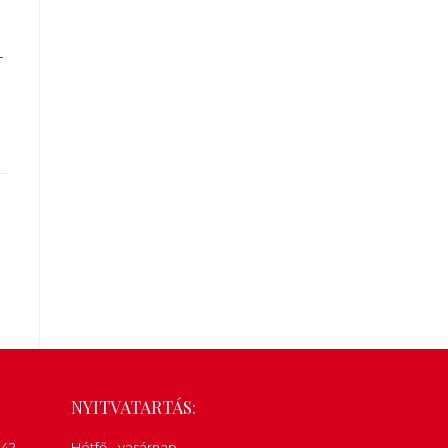
-
NYITVATARTÁS:
42.
Hétfő - vasárnap