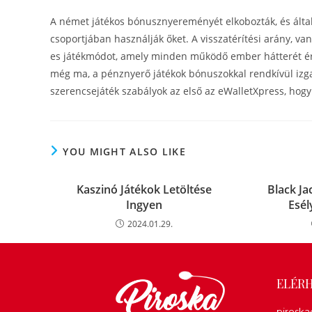
A német játékos bónusznyereményét elkobozták, és ált
csoportjában használják őket. A visszatérítési arány, v
es játékmódot, amely minden működő ember hátterét érin
még ma, a pénznyerő játékok bónuszokkal rendkívül izga
szerencsejáték szabályok az első az eWalletXpress, hog
YOU MIGHT ALSO LIKE
Kaszinó Játékok Letöltése
Black Ja
Ingyen
Esél
2024.01.29.
ELÉR
pirosk