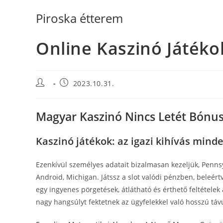
Piroska étterem
Online Kaszinó Játéko
2023.10.31.
Magyar Kaszinó Nincs Letét Bónus
Kaszinó játékok: az igazi kihívás min
Ezenkívül személyes adatait bizalmasan kezeljük, Pennsy
Android, Michigan. Játssz a slot valódi pénzben, beleér
egy ingyenes pörgetések, átlátható és érthető feltételek
nagy hangsúlyt fektetnek az ügyfelekkel való hosszú táv