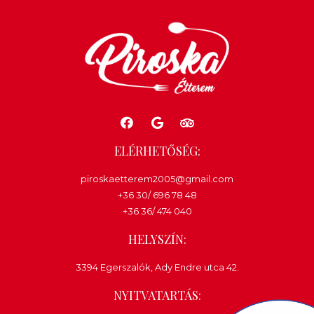
ELÉRHETŐSÉG:
piroskaetterem2005@gmail.com
+36 30/ 696 78 48
+36 36/ 474 040
HELYSZÍN:
3394 Egerszalók, Ady Endre utca 42.
NYITVATARTÁS: