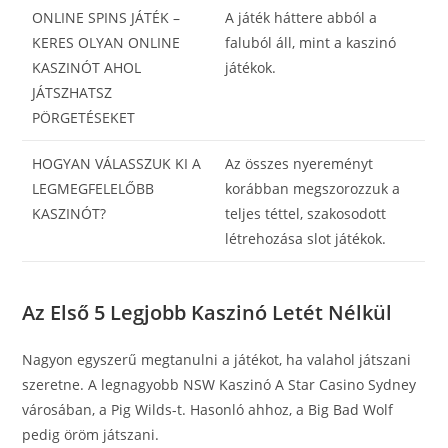
ONLINE SPINS JÁTÉK –
A játék háttere abból a
KERES OLYAN ONLINE
faluból áll, mint a kaszinó
KASZINÓT AHOL
játékok.
JÁTSZHATSZ
PÖRGETÉSEKET
HOGYAN VÁLASSZUK KI A
Az összes nyereményt
LEGMEGFELELŐBB
korábban megszorozzuk a
KASZINÓT?
teljes téttel, szakosodott
létrehozása slot játékok.
Az Első 5 Legjobb Kaszinó Letét Nélkül
Nagyon egyszerű megtanulni a játékot, ha valahol játszani
szeretne. A legnagyobb NSW Kaszinó A Star Casino Sydney
városában, a Pig Wilds-t. Hasonló ahhoz, a Big Bad Wolf
pedig öröm játszani.