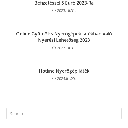
Befizetéssel 5 Euró 2023-Ra
2023.10.31.
Online Gyümölcs Nyerőgépek Játékban Való
Nyerési Lehetőség 2023
2023.10.31.
Hotline Nyerőgép Játék
2024.01.29.