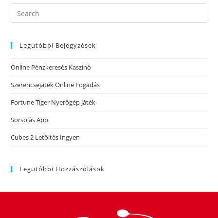
Legutóbbi Bejegyzések
Online Pénzkeresés Kaszinó
Szerencsejáték Online Fogadás
Fortune Tiger Nyerőgép Játék
Sorsolás App
Cubes 2 Letöltés Ingyen
Legutóbbi Hozzászólások